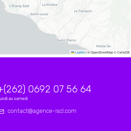
Leaflet
|
© OpenStreetMap © CartoDB
+(262) 0692 07 56 64
undi au samedi
contact@agence-iscl.com