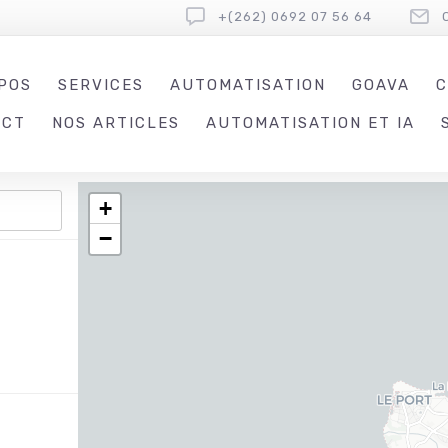
+(262) 0692 07 56 64
POS
SERVICES
AUTOMATISATION
GOAVA
C
ACT
NOS ARTICLES
AUTOMATISATION ET IA
+
−