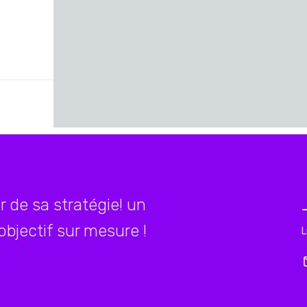
 de sa stratégie! un
jectif sur mesure !
L