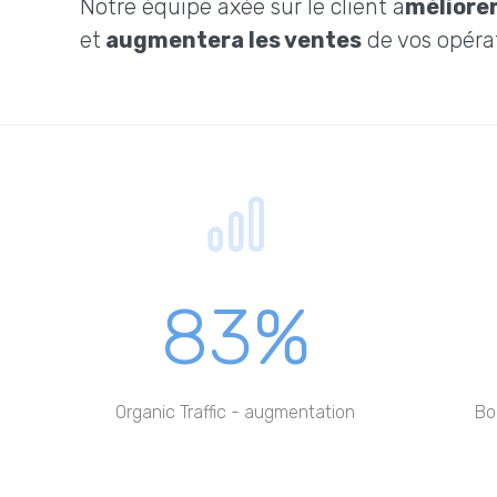
Notre équipe axée sur le client a
méliorer
et
augmentera les ventes
de vos opéra
83%
Organic Traffic - augmentation
Bo