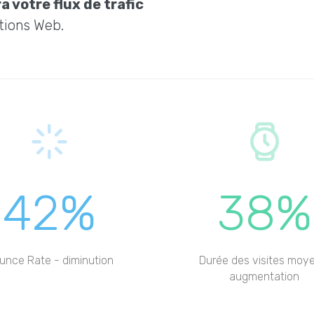
a votre flux de trafic
tions Web.
42%
38%
unce Rate - diminution
Durée des visites moy
augmentation